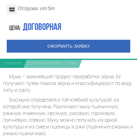
Отгрузка:
от 5т
Договорная
Цена:
ОФОРМИТЬ ЗАЯВКУ
ОПИСАНИЕ
ДОСТАВКА И ОПЛАТА
ЦЕНЫ
Мука — важнейший продукт переработки зерна. Ее
получают путем помола зерна и классифицируют по виду,
типу и сорту.
Вид муки определяется той хлебной культурой, из
которой она получена. Различают муку пшеничную,
ржаную ячменную, овсяную, рисовую, гороховую,
гречневую, соевую. Муку можно получать из одной
культуры и из смеси пшеницы и ржи (пшенично-ржаная и
ржано-пшеничная).